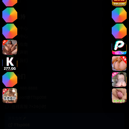
轻松喜剧
服务支持
客服中心
帮助中心
使用指南
版权声明
关于我们
联系我们
400-888-8888
support@TTsp008
在线客服 7×24小时
商务合作✈️
TTsp008